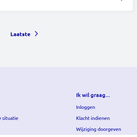
Laatste pagina
Laatste
Ik wil graag...
Inloggen
 situatie
Klacht indienen
Wijziging doorgeven