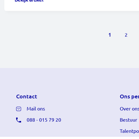
Paginering
Huidige pagin
Page
1
2
Contact
Ons pe
Mail ons
Over on
088 - 015 79 20
Bestuur
Talentpo