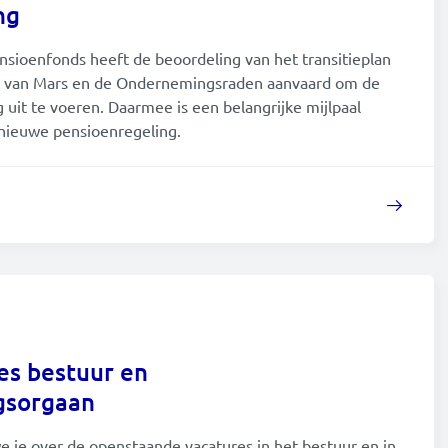
ng
2016
nsioenfonds heeft de beoordeling van het transitieplan
t van Mars en de Ondernemingsraden aanvaard om de
2015
uit te voeren. Daarmee is een belangrijke mijlpaal
nieuwe pensioenregeling.
2014
es bestuur en
gsorgaan
 je over de openstaande vacatures in het bestuur en in