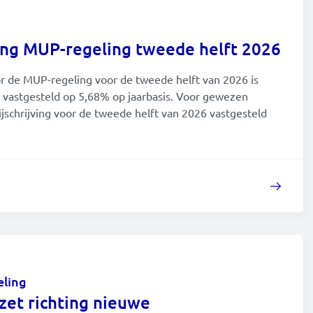
2026
2025
ving MUP-regeling tweede helft 2026
2024
or de MUP-regeling voor de tweede helft van 2026 is
 vastgesteld op 5,68% op jaarbasis. Voor gewezen
2023
jschrijving voor de tweede helft van 2026 vastgesteld
2022
2021
2020
2019
2018
eling
zet richting nieuwe
2017