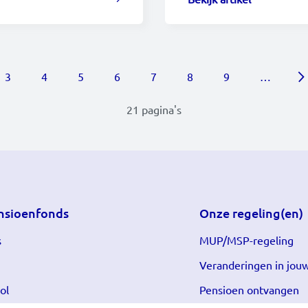
a
Page
Page
Page
Page
Page
Page
Page
3
4
5
6
7
8
9
…
21 pagina's
nsioenfonds
Onze regeling(en)
s
MUP/MSP-regeling
Veranderingen in jouw
ol
Pensioen ontvangen