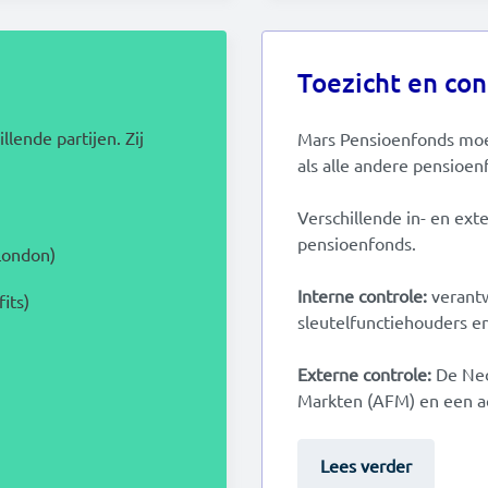
Toezicht en con
llende partijen. Zij
Mars Pensioenfonds moe
als alle andere pensioe
Verschillende in- en ext
pensioenfonds.
London)
Interne controle:
verantw
its)
sleutelfunctiehouders en
Externe controle:
De Ned
Markten (AFM) en een ac
Lees verder