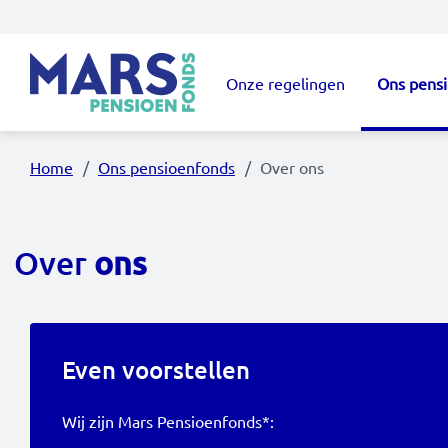
Overslaan en naar de inhoud gaan
Onze regelingen
Ons pens
Hoofdnavigatie
Home
Ons pensioenfonds
Over ons
Over
ons
Even voorstellen
Wij zijn Mars Pensioenfonds*: