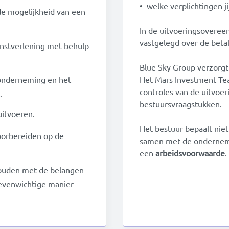
• welke verplichtingen j
de mogelijkheid van een
In de uitvoeringsovere
vastgelegd over de beta
ienstverlening met behulp
Blue Sky Group verzorgt
Het Mars Investment Tea
 onderneming en het
controles van de uitvoer
.
bestuursvraagstukken.
uitvoeren.
Het bestuur bepaalt niet
oorbereiden op de
samen met de ondernemi
een
arbeidsvoorwaarde
.
 houden met de belangen
 evenwichtige manier