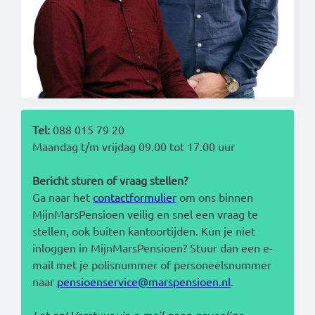
Read this in:
English
Tel:
088 015 79 20
Maandag t/m vrijdag 09.00 tot 17.00 uur
Bericht sturen of vraag stellen?
Ga naar het
contactformulier
om ons binnen
MijnMarsPensioen veilig en snel een vraag te
stellen, ook buiten kantoortijden. Kun je niet
inloggen in MijnMarsPensioen? Stuur dan een e-
mail met je polisnummer of personeelsnummer
naar
pensioenservice@marspensioen.nl
.