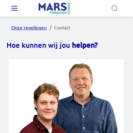
Overslaan en naar de inhoud gaan
Hoofdnavigatie
Onze regelingen
Contact
Onze regelingen
Hoe kunnen wij jou
helpen?
Ons pensioenfonds
MijnMarsPensioen
Nieuws
Video's
Documenten
Contact