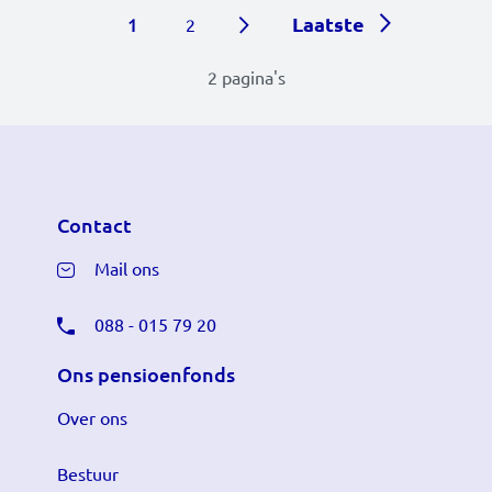
Paginering
Laatste pagina
Laatste
Huidige pagina
Page
1
2
2 pagina's
Contact
Mail ons
088 - 015 79 20
Ons pensioenfonds
Over ons
Bestuur