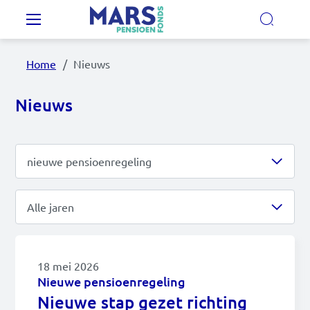
Overslaan en naar de inhoud gaan
Hoofdnavigatie
Home
Nieuws
Onze regelingen
Nieuws
Ons pensioenfonds
nieuwe pensioenregeling
MijnMarsPensioen
Alle categorieën
Alle jaren
Nieuws
blog
Alle jaren
Video's
interview
18 mei 2026
2026
Documenten
Nieuwe pensioenregeling
nieuwe pensioenregeling
Nieuwe stap gezet richting
Contact
2025