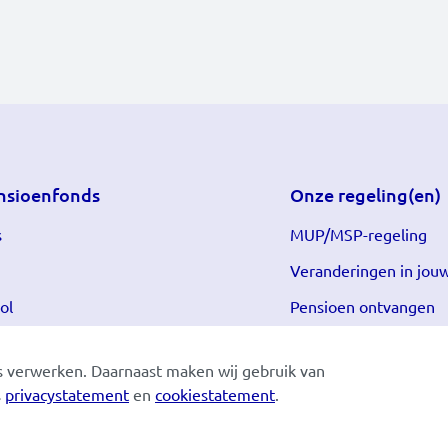
nsioenfonds
Onze regeling(en)
s
MUP/MSP-regeling
Veranderingen in jouw
ol
Pensioen ontvangen
 verwerken. Daarnaast maken wij gebruik van
s
privacystatement
en
cookiestatement
.
 in:
English