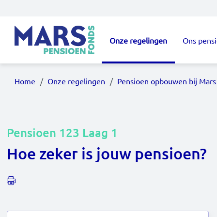
Overslaan en naar de inhoud gaan
Onze regelingen
Ons pens
Hoofdnavigatie
Home
Onze regelingen
Pensioen opbouwen bij Mars
Pensioen 123 Laag 1
Hoe zeker is jouw pensioen?