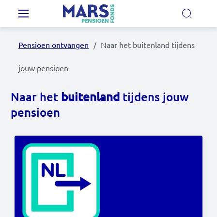
Overslaan en naar de inhoud gaan
Hoofdnavigatie
Pensioen ontvangen
Naar het buitenland tijdens
Onze regelingen
jouw pensioen
Ons pensioenfonds
Naar het
buitenland
tijdens jouw
pensioen
MijnMarsPensioen
Nieuws
Video's
Documenten
Contact