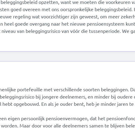
beleggingsbeleid opzetten, want we moeten die voorkeuren v
ten goed overeen met ons oorspronkelijke beleggingsbeleid. 
nieuwe regeling wat voorzichtiger zijn geweest, om meer zekerh
en heel goede overgang naar het nieuwe pensioensysteem kun
 niveau van beleggingsrisico van vóór die tussenperiode. We g
enlijke portefeuille met verschillende soorten beleggingen. 
beleggingsrisico bij jongere deelnemers, en minder bij oudere d
eel hebt opgebouwd. En als je ouder bent, heb je minder jaren
een eigen persoonlijk pensioenvermogen, dat het pensioenfonds 
gd worden. Maar door voor alle deelnemers samen te blijven be