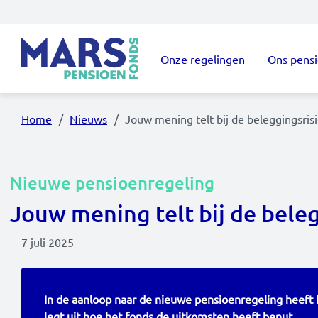
Overslaan en naar de inhoud gaan
Onze regelingen
Ons pens
Hoofdnavigatie
Home
Nieuws
Jouw mening telt bij de beleggingsris
Nieuwe pensioenregeling
Jouw mening telt bij de bele
7 juli 2025
In de aanloop naar de nieuwe pensioenregeling heeft h
legt uit hoe het fonds de uitkomsten heeft benut.