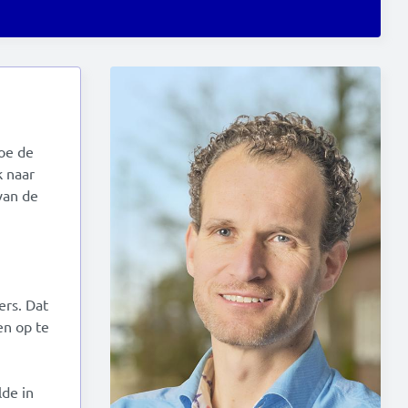
oe de
k naar
van de
ers. Dat
en op te
lde in