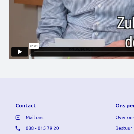
Contact
Ons pe
Mail ons
Over on
088 - 015 79 20
Bestuur