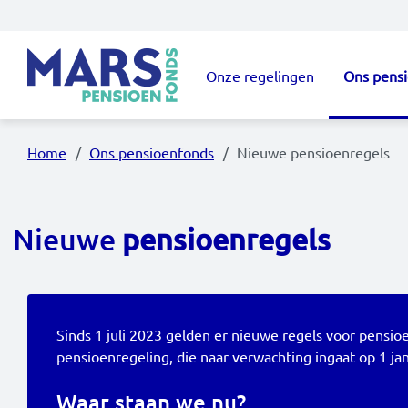
Overslaan en naar de inhoud gaan
Onze regelingen
Ons pens
Hoofdnavigatie
Home
Ons pensioenfonds
Nieuwe pensioenregels
Nieuwe
pensioenregels
Sinds 1 juli 2023 gelden er nieuwe regels voor pens
pensioenregeling, die naar verwachting ingaat op 1 ja
Waar staan we nu?