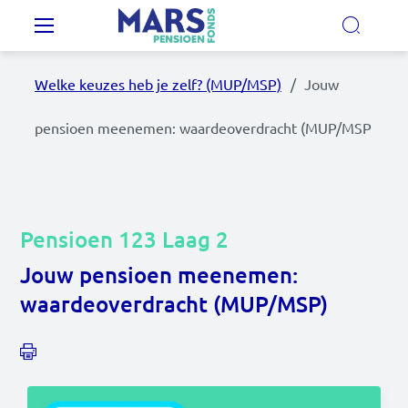
Overslaan en naar de inhoud gaan
Hoofdnavigatie
Welke keuzes heb je zelf? (MUP/MSP)
Jouw
Onze regelingen
pensioen meenemen: waardeoverdracht (MUP/MSP
Ons pensioenfonds
MijnMarsPensioen
Pensioen 123 Laag 2
Jouw pensioen meenemen:
Nieuws
waardeoverdracht (MUP/MSP)
Video's
Documenten
Contact