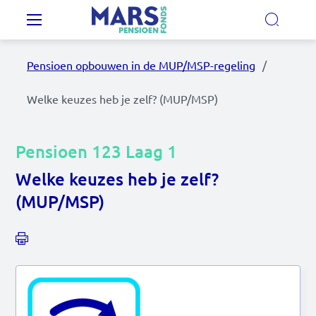
Overslaan en naar de inhoud gaan
Hoofdnavigatie
Pensioen opbouwen in de MUP/MSP-regeling
Onze regelingen
Welke keuzes heb je zelf? (MUP/MSP)
Ons pensioenfonds
Pensioen 123 Laag 1
MijnMarsPensioen
Welke keuzes heb je zelf?
(MUP/MSP)
Nieuws
Video's
Documenten
Contact