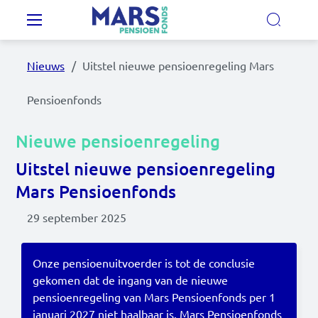
Overslaan en naar de inhoud gaan
Hoofdnavigatie
Nieuws
Uitstel nieuwe pensioenregeling Mars
Onze regelingen
Pensioenfonds
Ons pensioenfonds
Nieuwe pensioenregeling
Uitstel nieuwe pensioenregeling
MijnMarsPensioen
Mars Pensioenfonds
29 september 2025
Nieuws
Video's
Onze pensioenuitvoerder is tot de conclusie
gekomen dat de ingang van de nieuwe
Documenten
pensioenregeling van Mars Pensioenfonds per 1
Contact
januari 2027 niet haalbaar is. Mars Pensioenfonds