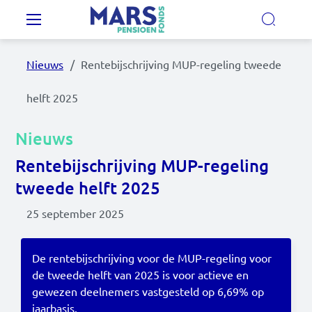
Overslaan en naar de inhoud gaan
Hoofdnavigatie
Nieuws
Rentebijschrijving MUP-regeling tweede
Onze regelingen
helft 2025
Ons pensioenfonds
Nieuws
Rentebijschrijving MUP-regeling
MijnMarsPensioen
tweede helft 2025
25 september 2025
Nieuws
Video's
De rentebijschrijving voor de MUP-regeling voor
de tweede helft van 2025 is voor actieve en
Documenten
gewezen deelnemers vastgesteld op 6,69% op
Contact
jaarbasis.