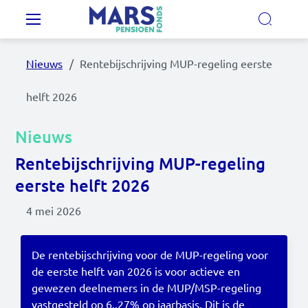
Overslaan en naar de inhoud gaan
Hoofdnavigatie
Nieuws
Rentebijschrijving MUP-regeling eerste
Onze regelingen
helft 2026
Ons pensioenfonds
Nieuws
Rentebijschrijving MUP-regeling
MijnMarsPensioen
eerste helft 2026
4 mei 2026
Nieuws
Video's
De rentebijschrijving voor de MUP-regeling voor
de eerste helft van 2026 is voor actieve en
Documenten
gewezen deelnemers in de MUP/MSP-regeling
Contact
vastgesteld op 6.,27% op jaarbasis. Dit is de