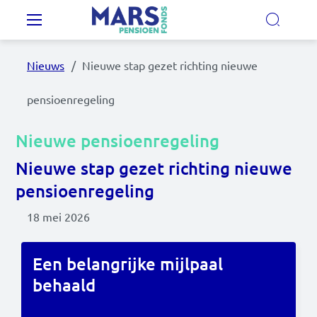
Overslaan en naar de inhoud gaan
Hoofdnavigatie
Nieuws
Nieuwe stap gezet richting nieuwe
Onze regelingen
pensioenregeling
Ons pensioenfonds
Nieuwe pensioenregeling
Nieuwe stap gezet richting nieuwe
MijnMarsPensioen
pensioenregeling
18 mei 2026
Nieuws
Video's
Een belangrijke mijlpaal
behaald
Documenten
Contact