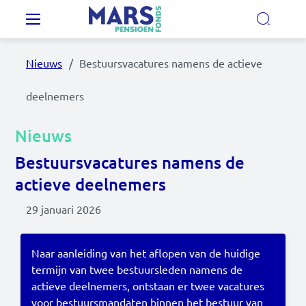
Overslaan en naar de inhoud gaan
Hoofdnavigatie
Nieuws
Bestuursvacatures namens de actieve
Onze regelingen
deelnemers
Ons pensioenfonds
Nieuws
Bestuursvacatures namens de
MijnMarsPensioen
actieve deelnemers
29 januari 2026
Nieuws
Video's
Naar aanleiding van het aflopen van de huidige
termijn van twee bestuursleden namens de
Documenten
actieve deelnemers, ontstaan er twee vacatures
Contact
voor bestuursmandaten binnen het bestuur van